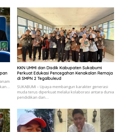
KKN UMMI dan Disdik Kabupaten Sukabumi
apan
Perkuat Edukasi Pencegahan Kenakalan Remaja
di SMPN 2 Tegalbuleud
 tanam
 ikan…
SUKABUMI – Upaya membangun karakter generasi
muda terus diperkuat melalui kolaborasi antara dunia
pendidikan dan…