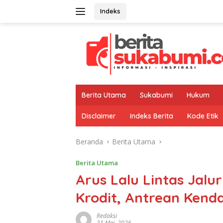
Langsung
Indeks
ke
konten
Berita Utama
Sukabumi
Hukum
Disclaimer
Indeks Berita
Kode Etik
Beranda
Berita Utama
Berita Utama
Arus Lalu Lintas Jal
Krodit, Antrean Kend
Redaksi
31 Mei, 2026