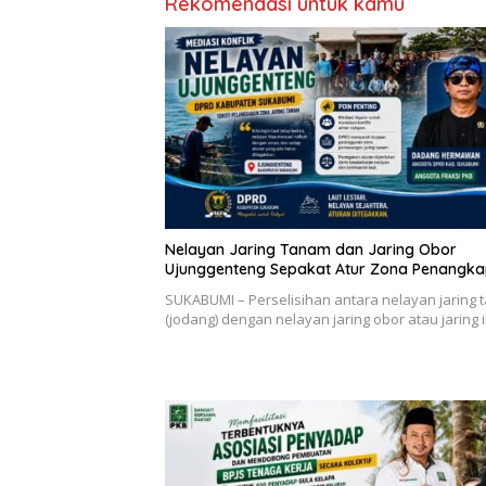
Rekomendasi untuk kamu
Nelayan Jaring Tanam dan Jaring Obor
Ujunggenteng Sepakat Atur Zona Penangk
SUKABUMI – Perselisihan antara nelayan jaring
(jodang) dengan nelayan jaring obor atau jaring