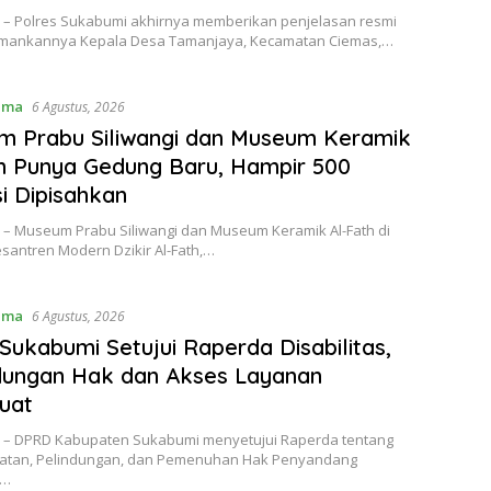
– Polres Sukabumi akhirnya memberikan penjelasan resmi
iamankannya Kepala Desa Tamanjaya, Kecamatan Ciemas,…
ama
6 Agustus, 2026
m Prabu Siliwangi dan Museum Keramik
h Punya Gedung Baru, Hampir 500
i Dipisahkan
– Museum Prabu Siliwangi dan Museum Keramik Al-Fath di
santren Modern Dzikir Al-Fath,…
ama
6 Agustus, 2026
ukabumi Setujui Raperda Disabilitas,
dungan Hak dan Akses Layanan
uat
– DPRD Kabupaten Sukabumi menyetujui Raperda tentang
tan, Pelindungan, dan Pemenuhan Hak Penyandang
s…