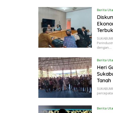
Berita Ut
Diskum
Ekonom
Terbuk
SUKABUMI 
Perindust
dengan…
Berita Ut
Heri G
Sukabu
Tanah
SUKABUMI 
percepata
Berita Ut