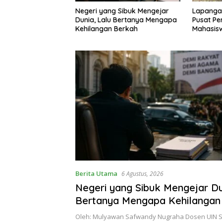
 Sibuk Mengejar
Lapangan Cisuru Disulap Jadi
Harga Em
 Bertanya Mengapa
Pusat Perayaan HUT RI,
Naik Rp5
Berkah
Mahasiswa KKM dan Warga
Rp2,679 
Satukan Tenaga
Berita Utama
6 Agustus, 2026
Negeri yang Sibuk Mengejar Du
Bertanya Mengapa Kehilangan
Oleh: Mulyawan Safwandy Nugraha Dosen UIN