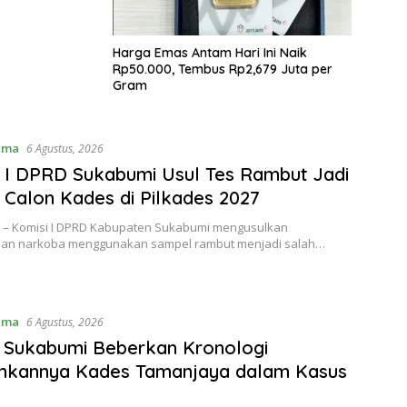
Harga Emas Antam Hari Ini Naik
Rp50.000, Tembus Rp2,679 Juta per
Gram
ama
6 Agustus, 2026
 I DPRD Sukabumi Usul Tes Rambut Jadi
 Calon Kades di Pilkades 2027
– Komisi I DPRD Kabupaten Sukabumi mengusulkan
an narkoba menggunakan sampel rambut menjadi salah…
ama
6 Agustus, 2026
 Sukabumi Beberkan Kronologi
nkannya Kades Tamanjaya dalam Kasus