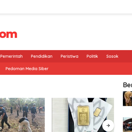
Pemerintah
Pendidikan
Peristiwa
Politik
Sosok
Pedoman Media Siber
Be