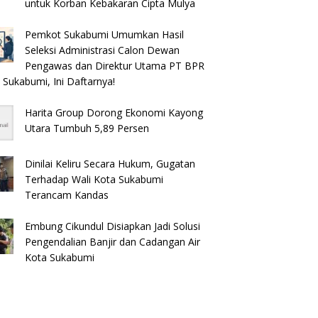
untuk Korban Kebakaran Cipta Mulya
es Sukabumi Beberkan
Museum Prabu Siliwangi dan
D
ologi Diamankannya
Museum Keramik Al-Fath Punya
R
Pemkot Sukabumi Umumkan Hasil
s Tamanjaya dalam
Gedung Baru, Hampir 500
P
Seleksi Administrasi Calon Dewan
s Sabu
Koleksi Dipisahkan
L
Pengawas dan Direktur Utama PT BPR
 Sukabumi, Ini Daftarnya!
Harita Group Dorong Ekonomi Kayong
Utara Tumbuh 5,89 Persen
Dinilai Keliru Secara Hukum, Gugatan
Terhadap Wali Kota Sukabumi
Terancam Kandas
Embung Cikundul Disiapkan Jadi Solusi
Pengendalian Banjir dan Cadangan Air
Kota Sukabumi