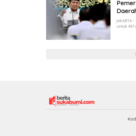
Pemeri
Daerah
JAKARTA –
untuk 497
Kod