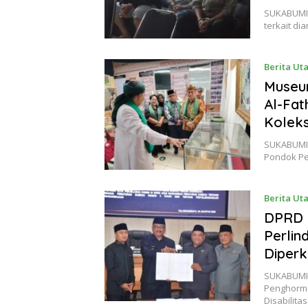
SUKABUMI 
terkait d
Berita Ut
Museu
Al-Fat
Koleks
SUKABUMI 
Pondok Pe
Berita Ut
DPRD S
Perlin
Diperk
SUKABUMI 
Penghorma
Disabilita