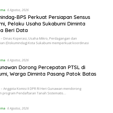
ama
6 Agustus, 2026
indag-BPS Perkuat Persiapan Sensus
i, Pelaku Usaha Sukabumi Diminta
a Beri Data
– Dinas Koperasi, Usaha Mikro, Perdagangan dan
rian (Diskumindag) Kota Sukabumi memperkuat koordinasi
ama
6 Agustus, 2026
unawan Dorong Percepatan PTSL di
mi, Warga Diminta Pasang Patok Batas
– Anggota Komisi II DPR RI Heri Gunawan mendorong
n program Pendaftaran Tanah Sistematis…
ama
6 Agustus, 2026