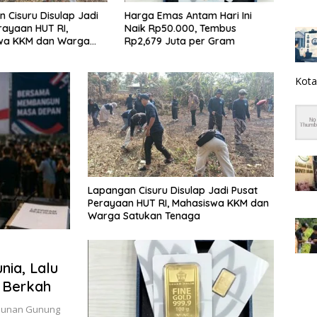
Komisi I DPRD Sukabumi Usul
Polr
as Antam Hari Ini
Tes Rambut Jadi Syarat Calon
Kron
0.000, Tembus
Kades di Pilkades 2027
Kade
Juta per Gram
Kasu
Kota
Lapangan Cisuru Disulap Jadi Pusat
Perayaan HUT RI, Mahasiswa KKM dan
Warga Satukan Tenaga
nia, Lalu
 Berkah
 Sunan Gunung