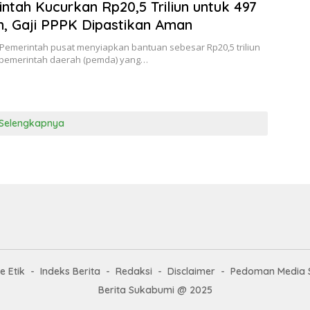
ntah Kucurkan Rp20,5 Triliun untuk 497
, Gaji PPPK Dipastikan Aman
 Pemerintah pusat menyiapkan bantuan sebesar Rp20,5 triliun
 pemerintah daerah (pemda) yang…
Selengkapnya
e Etik
Indeks Berita
Redaksi
Disclaimer
Pedoman Media 
Berita Sukabumi @ 2025