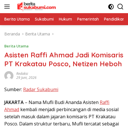
Langsung
ke
konten
Berita Utama
Sukabumi
Hukum
Pemerintah
Pendidikan
Beranda
Berita Utama
Berita Utama
Asisten Raffi Ahmad Jadi Komisaris
PT Krakatau Posco, Netizen Heboh
Redaksi
29 Juni, 2026
Sumber:
Radar Sukabumi
JAKARTA
– Nama Mufli Budi Ananda Asisten
Raffi
Ahmad
kembali menjadi perbincangan di media sosial
setelah masuk dalam jajaran komisaris PT Krakatau
Posco. Dalam struktur terbaru, Mufli tercatat sebagai