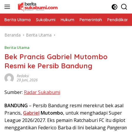
Langsung
ke
konten
Berita Utama
Sukabumi
Hukum
Pemerintah
Pendidikan
Beranda
Berita Utama
Berita Utama
Bek Prancis Gabriel Mutombo
Resmi ke Persib Bandung
Redaksi
29 Juni, 2026
Sumber:
Radar Sukabumi
BANDUNG
– Persib Bandung resmi merekrut bek asal
Prancis,
Gabriel
Mutombo
, untuk menghadapi Super
League 2026/2027. Eks pemain Ratchaburi FC itu diplot
menggantikan Federico Barba di lini belakang
Pangeran