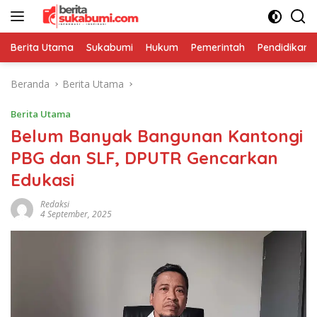
Langsung
ke
konten
Berita Utama
Sukabumi
Hukum
Pemerintah
Pendidikan
Beranda
Berita Utama
Berita Utama
Belum Banyak Bangunan Kantongi
PBG dan SLF, DPUTR Gencarkan
Edukasi
Redaksi
4 September, 2025