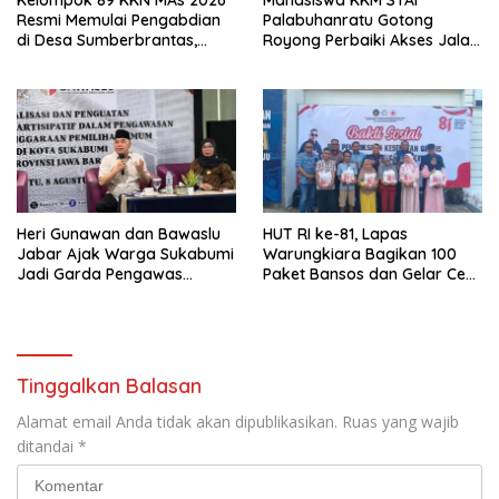
Kelompok 89 KKN MAs 2026
Mahasiswa KKM STAI
Resmi Memulai Pengabdian
Palabuhanratu Gotong
di Desa Sumberbrantas,
Royong Perbaiki Akses Jalan
Kota Batu
Majelis Ta’lim di Sagaranten
Heri Gunawan dan Bawaslu
HUT RI ke-81, Lapas
Jabar Ajak Warga Sukabumi
Warungkiara Bagikan 100
Jadi Garda Pengawas
Paket Bansos dan Gelar Cek
Demokrasi
Kesehatan Gratis
Tinggalkan Balasan
Alamat email Anda tidak akan dipublikasikan.
Ruas yang wajib
ditandai
*