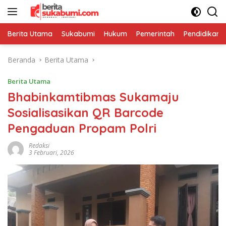
Langsung
ke
konten
Berita Utama
Sukabumi
Hukum
Pemerintah
Pendidikan
Beranda
Berita Utama
Berita Utama
Bhabinkamtibmas Sukamaju
Sosialisasikan QR Barcode
Pengaduan Propam Polri
Redaksi
3 Februari, 2026