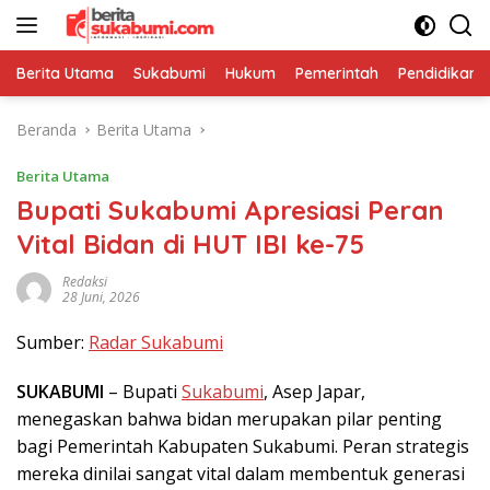
Langsung
ke
konten
Berita Utama
Sukabumi
Hukum
Pemerintah
Pendidikan
Beranda
Berita Utama
Berita Utama
Bupati Sukabumi Apresiasi Peran
Vital Bidan di HUT IBI ke-75
Redaksi
28 Juni, 2026
Sumber:
Radar Sukabumi
SUKABUMI
– Bupati
Sukabumi
, Asep Japar,
menegaskan bahwa bidan merupakan pilar penting
bagi Pemerintah Kabupaten Sukabumi. Peran strategis
mereka dinilai sangat vital dalam membentuk generasi