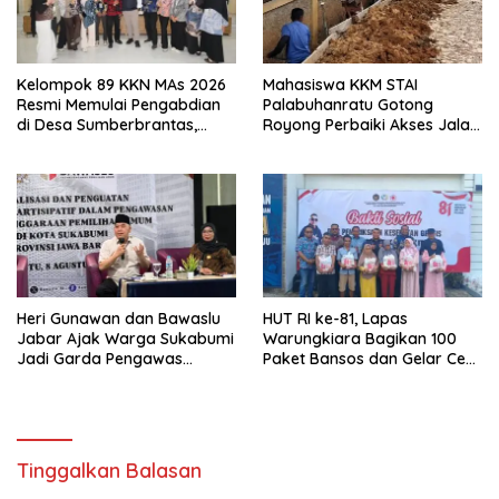
Kelompok 89 KKN MAs 2026
Mahasiswa KKM STAI
Resmi Memulai Pengabdian
Palabuhanratu Gotong
di Desa Sumberbrantas,
Royong Perbaiki Akses Jalan
Kota Batu
Majelis Ta’lim di Sagaranten
Heri Gunawan dan Bawaslu
HUT RI ke-81, Lapas
Jabar Ajak Warga Sukabumi
Warungkiara Bagikan 100
Jadi Garda Pengawas
Paket Bansos dan Gelar Cek
Demokrasi
Kesehatan Gratis
Tinggalkan Balasan