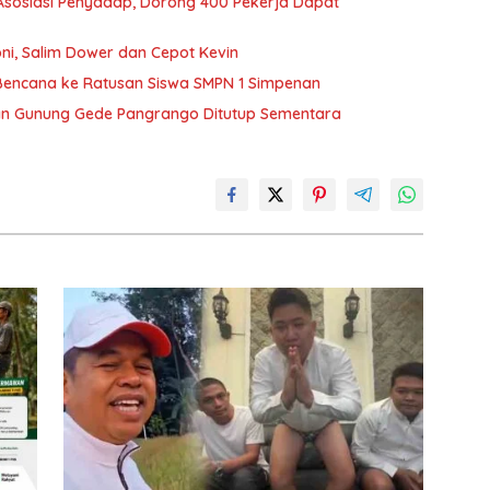
sosiasi Penyadap, Dorong 400 Pekerja Dapat
ni, Salim Dower dan Cepot Kevin
Bencana ke Ratusan Siswa SMPN 1 Simpenan
ian Gunung Gede Pangrango Ditutup Sementara