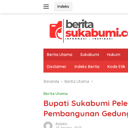
Langsung
Indeks
ke
konten
Berita Utama
Sukabumi
Hukum
Disclaimer
Indeks Berita
Kode Etik
Beranda
Berita Utama
Berita Utama
Bupati Sukabumi Pel
Pembangunan Gedun
Redaksi
25 Agustus, 2025