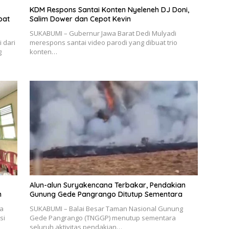
KDM Respons Santai Konten Nyeleneh DJ Doni,
pat
Salim Dower dan Cepot Kevin
SUKABUMI – Gubernur Jawa Barat Dedi Mulyadi
 dari
merespons santai video parodi yang dibuat trio
g
konten…
Alun-alun Suryakencana Terbakar, Pendakian
n
Gunung Gede Pangrango Ditutup Sementara
a
SUKABUMI – Balai Besar Taman Nasional Gunung
si
Gede Pangrango (TNGGP) menutup sementara
seluruh aktivitas pendakian…