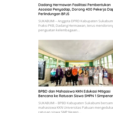
Dadang Hermawan Fasilitasi Pembentukan
Asosiasi Penyadap, Dorong 400 Pekerja Da
Perlindungan BPJS
SUKABUMI – Anggota DPRD Kabupaten Sukabumi
Fraksi PKB, Dadang Hermawan, terus mendoron
penguatan kelembagaan…
BPBD dan Mahasiswa KKN Edukasi Mitigasi
Bencana ke Ratusan Siswa SMPN 1 Simpena
SUKABUMI – BPBD Kabupaten Sukabumi bersam
mahasiswa KKN Universitas Pakuan mengeduka
ratusan siswa SMP Negeri…