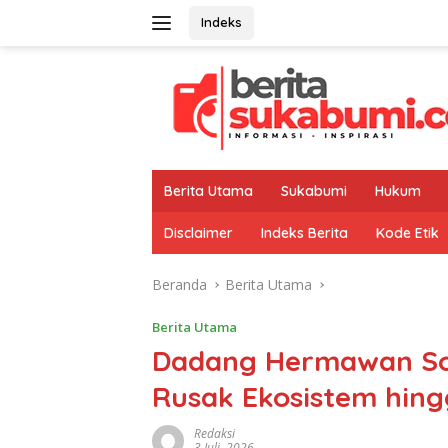
Langsung
Indeks
ke
konten
Berita Utama
Sukabumi
Hukum
Disclaimer
Indeks Berita
Kode Etik
Beranda
Berita Utama
Berita Utama
Dadang Hermawan So
Rusak Ekosistem hing
Redaksi
3 Juli, 2026