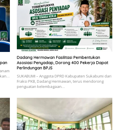
Dadang Hermawan Fasilitasi Pembentukan
apan
Asosiasi Penyadap, Dorong 400 Pekerja Dapat
Perlindungan BPJS
 tanam
 ikan…
SUKABUMI – Anggota DPRD Kabupaten Sukabumi dari
Fraksi PKB, Dadang Hermawan, terus mendorong
penguatan kelembagaan…