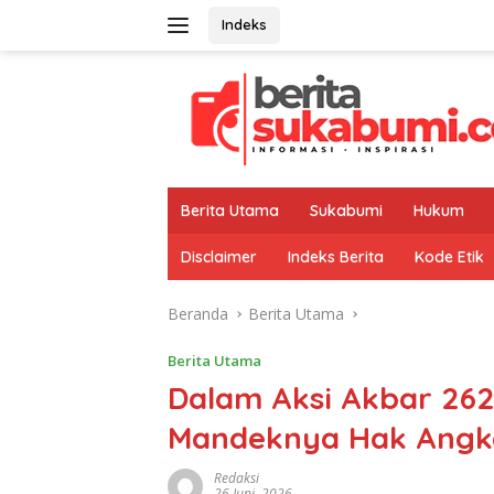
Langsung
Indeks
ke
konten
Berita Utama
Sukabumi
Hukum
Disclaimer
Indeks Berita
Kode Etik
Beranda
Berita Utama
Berita Utama
Dalam Aksi Akbar 262
Mandeknya Hak Angk
Redaksi
26 Juni, 2026