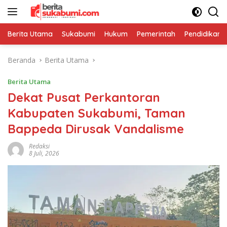
Langsung
ke
konten
Berita Utama
Sukabumi
Hukum
Pemerintah
Pendidikan
Beranda
Berita Utama
Berita Utama
Dekat Pusat Perkantoran
Kabupaten Sukabumi, Taman
Bappeda Dirusak Vandalisme
Redaksi
8 Juli, 2026