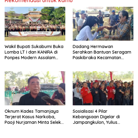
Rekomendasi untuk kamu
Wakil Bupati Sukabumi Buka
Dadang Hermawan
Lomba LT I dan KANIRA di
Serahkan Bantuan Seragam
Ponpes Modern Assalam
Paskibraka Kecamatan
Putri
Ciracap
Oknum Kades Tamanjaya
Sosialisasi 4 Pilar
Terjerat Kasus Narkoba,
Kebangsaan Digelar di
Paoji Nurjaman Minta Seleksi
Jampangkulon, Yulius
Calon Kades Diperketat
Setiarto Tekankan
Pentingnya Persatuan