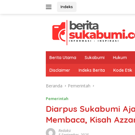
Langsung
Indeks
ke
konten
Berita Utama
Sukabumi
Hukum
Disclaimer
Indeks Berita
Kode Etik
Beranda
Pemerintah
Pemerintah
Diarpus Sukabumi Aj
Membaca, Kisah Azza
Redaksi
5 September, 2025