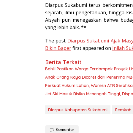
Diarpus Sukabumi terus berkomitmen m
sejarah, ilmu pengetahuan, hingga kisa
Aisyah pun menegaskan bahwa buda
yang lebih baik. **
The post
Diarpus Sukabumi Ajak Mas
Bikin Baper
first appeared on
Inilah S
Berita Terkait
Bahlil Pastikan Warga Terdampak Proyek L
Anak Orang Kaya Dicoret dari Penerima MBG
Perkuat Hukum Lahan, Wamen ATR Serahkan 
Jet Ski Masuk Risiko Menengah Tinggi, Dis
Diarpus Kabupaten Sukabumi
Pemkab 
Komentar