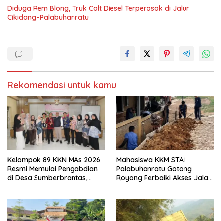
Diduga Rem Blong, Truk Colt Diesel Terperosok di Jalur
Cikidang–Palabuhanratu
Rekomendasi untuk kamu
Kelompok 89 KKN MAs 2026
Mahasiswa KKM STAI
Resmi Memulai Pengabdian
Palabuhanratu Gotong
di Desa Sumberbrantas,
Royong Perbaiki Akses Jalan
Kota Batu
Majelis Ta’lim di Sagaranten