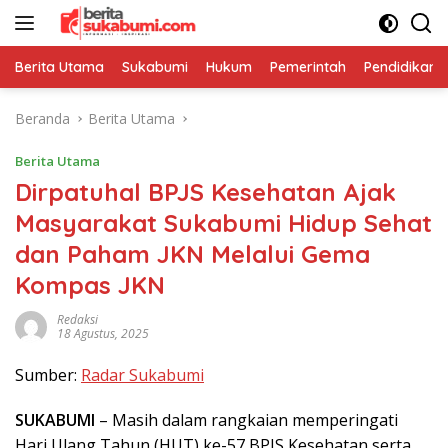
Langsung
ke
konten
Berita Utama
Sukabumi
Hukum
Pemerintah
Pendidikan
Beranda
Berita Utama
Berita Utama
Dirpatuhal BPJS Kesehatan Ajak
Masyarakat Sukabumi Hidup Sehat
dan Paham JKN Melalui Gema
Kompas JKN
Redaksi
18 Agustus, 2025
Sumber:
Radar Sukabumi
SUKABUMI
– Masih dalam rangkaian memperingati
Hari Ulang Tahun (HUT) ke-57 BPJS Kesehatan serta