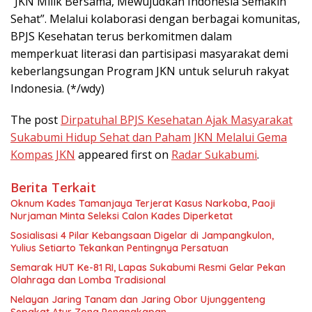
“JKN Milik Bersama, Mewujudkan Indonesia Semakin
Sehat”. Melalui kolaborasi dengan berbagai komunitas,
BPJS Kesehatan terus berkomitmen dalam
memperkuat literasi dan partisipasi masyarakat demi
keberlangsungan Program JKN untuk seluruh rakyat
Indonesia. (*/wdy)
The post
Dirpatuhal BPJS Kesehatan Ajak Masyarakat
Sukabumi Hidup Sehat dan Paham JKN Melalui Gema
Kompas JKN
appeared first on
Radar Sukabumi
.
Berita Terkait
Oknum Kades Tamanjaya Terjerat Kasus Narkoba, Paoji
Nurjaman Minta Seleksi Calon Kades Diperketat
Sosialisasi 4 Pilar Kebangsaan Digelar di Jampangkulon,
Yulius Setiarto Tekankan Pentingnya Persatuan
Semarak HUT Ke-81 RI, Lapas Sukabumi Resmi Gelar Pekan
Olahraga dan Lomba Tradisional
Nelayan Jaring Tanam dan Jaring Obor Ujunggenteng