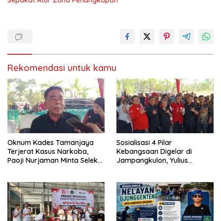
Sepakat Atur Zona Penangkapan
Rekomendasi untuk kamu
Oknum Kades Tamanjaya
Sosialisasi 4 Pilar
Terjerat Kasus Narkoba,
Kebangsaan Digelar di
Paoji Nurjaman Minta Seleksi
Jampangkulon, Yulius
Calon Kades Diperketat
Setiarto Tekankan
Pentingnya Persatuan