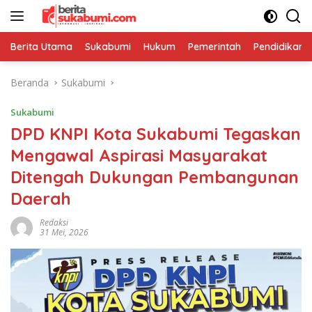
Langsung
ke
konten
Berita Utama
Sukabumi
Hukum
Pemerintah
Pendidikan
Beranda
Sukabumi
Sukabumi
DPD KNPI Kota Sukabumi Tegaskan
Mengawal Aspirasi Masyarakat
Ditengah Dukungan Pembangunan
Daerah
Redaksi
31 Mei, 2026