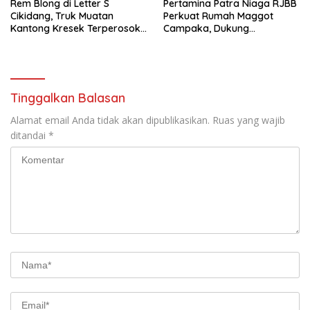
Rem Blong di Letter S
Pertamina Patra Niaga RJBB
Cikidang, Truk Muatan
Perkuat Rumah Maggot
Kantong Kresek Terperosok
Campaka, Dukung
ke Jurang Tebing
Pengelolaan Sampah di Kota
Bandung
Tinggalkan Balasan
Alamat email Anda tidak akan dipublikasikan.
Ruas yang wajib
ditandai
*