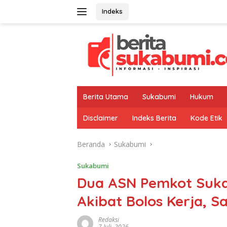
Langsung
Indeks
ke
konten
Berita Utama
Sukabumi
Hukum
Disclaimer
Indeks Berita
Kode Etik
Beranda
Sukabumi
Sukabumi
​Dua ASN Pemkot Suka
Akibat Bolos Kerja, S
Redaksi
7 Juli, 2026