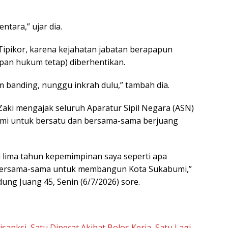
ntara,” ujar dia.
Tipikor, karena kejahatan jabatan berapapun
pan hukum tetap) diberhentikan.
 banding, nunggu inkrah dulu,” tambah dia.
aki mengajak seluruh Aparatur Sipil Negara (ASN)
umi untuk bersatu dan bersama-sama berjuang
nti lima tahun kepemimpinan saya seperti apa
 bersama-sama untuk membangun Kota Sukabumi,”
ng Juang 45, Senin (6/7/2026) sore.
anksi, Satu Dipecat Akibat Bolos Kerja, Satu Lagi