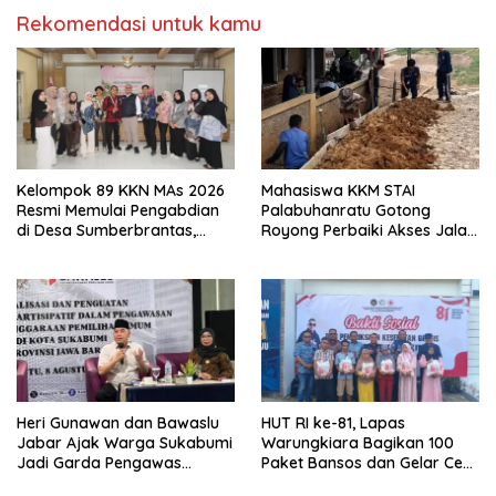
Rekomendasi untuk kamu
Kelompok 89 KKN MAs 2026
Mahasiswa KKM STAI
Resmi Memulai Pengabdian
Palabuhanratu Gotong
di Desa Sumberbrantas,
Royong Perbaiki Akses Jalan
Kota Batu
Majelis Ta’lim di Sagaranten
Heri Gunawan dan Bawaslu
HUT RI ke-81, Lapas
Jabar Ajak Warga Sukabumi
Warungkiara Bagikan 100
Jadi Garda Pengawas
Paket Bansos dan Gelar Cek
Demokrasi
Kesehatan Gratis