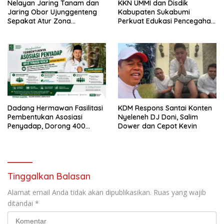
Nelayan Jaring Tanam dan
KKN UMMI dan Disdik
Jaring Obor Ujunggenteng
Kabupaten Sukabumi
Sepakat Atur Zona
Perkuat Edukasi Pencegahan
Penangkapan
Kenakalan Remaja di SMPN 2
Tegalbuleud
Dadang Hermawan Fasilitasi
KDM Respons Santai Konten
Pembentukan Asosiasi
Nyeleneh DJ Doni, Salim
Penyadap, Dorong 400
Dower dan Cepot Kevin
Pekerja Dapat Perlindungan
BPJS
Tinggalkan Balasan
Alamat email Anda tidak akan dipublikasikan.
Ruas yang wajib
ditandai
*