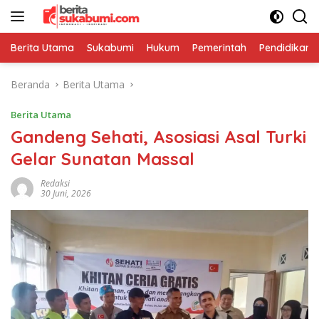
Langsung
ke
konten
Berita Utama
Sukabumi
Hukum
Pemerintah
Pendidikan
Beranda
Berita Utama
Berita Utama
Gandeng Sehati, Asosiasi Asal Turki
Gelar Sunatan Massal
Redaksi
30 Juni, 2026