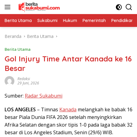
Langsung
ke
konten
Berita Utama
Sukabumi
Hukum
Pemerintah
Pendidikan
Beranda
Berita Utama
Berita Utama
Gol Injury Time Antar Kanada ke 16
Besar
Redaksi
29 Juni, 2026
Sumber:
Radar Sukabumi
LOS ANGELES
– Timnas
Kanada
melangkah ke babak 16
besar Piala Dunia FIFA 2026 setelah menyingkirkan
Afrika Selatan dengan skor tipis 1-0 pada laga babak 32
besar di Los Angeles Stadium, Senin (29/6) WIB.