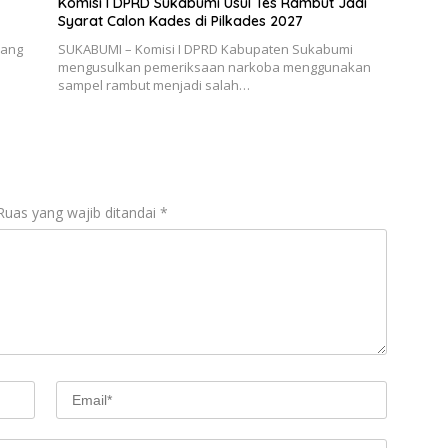
Komisi I DPRD Sukabumi Usul Tes Rambut Jadi
Syarat Calon Kades di Pilkades 2027
bang
SUKABUMI – Komisi I DPRD Kabupaten Sukabumi
mengusulkan pemeriksaan narkoba menggunakan
sampel rambut menjadi salah…
Ruas yang wajib ditandai
*