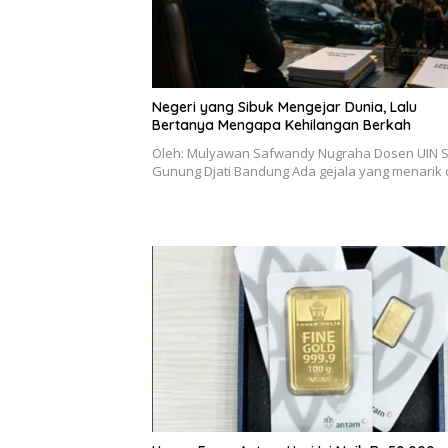
Negeri yang Sibuk Mengejar Dunia, Lalu
Bertanya Mengapa Kehilangan Berkah
Oleh: Mulyawan Safwandy Nugraha Dosen UIN 
Gunung Djati Bandung Ada gejala yang menarik 