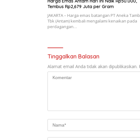
Harga Emas Antam Hari Ini Naik Rp50.000,
Tembus Rp2,679 Juta per Gram
JAKARTA – Harga emas batangan PT Aneka Tam
Tbk (Antam) kembali mengalami kenaikan pada
perdagangan…
Tinggalkan Balasan
Alamat email Anda tidak akan dipublikasikan.