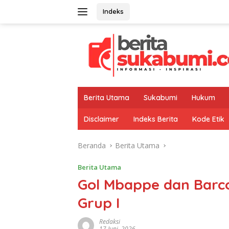
Langsung
Indeks
ke
konten
Berita Utama
Sukabumi
Hukum
Disclaimer
Indeks Berita
Kode Etik
Beranda
Berita Utama
Berita Utama
Gol Mbappe dan Barco
Grup I
Redaksi
17 Juni, 2026