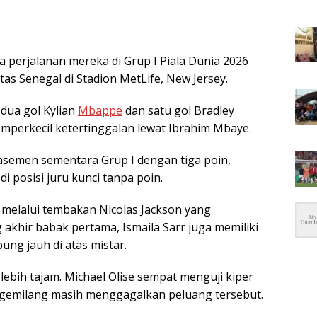
perjalanan mereka di Grup I Piala Dunia 2026
s Senegal di Stadion MetLife, New Jersey.
 dua gol Kylian
Mbappe
dan satu gol Bradley
mperkecil ketertinggalan lewat Ibrahim Mbaye.
lasemen sementara Grup I dengan tiga poin,
 posisi juru kunci tanpa poin.
melalui tembakan Nicolas Jackson yang
khir babak pertama, Ismaila Sarr juga memiliki
g jauh di atas mistar.
ebih tajam. Michael Olise sempat menguji kiper
emilang masih menggagalkan peluang tersebut.