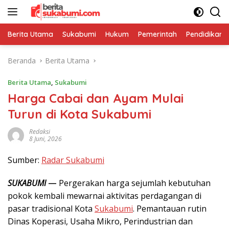
Langsung
ke
konten
Berita Utama
Sukabumi
Hukum
Pemerintah
Pendidikan
Beranda
Berita Utama
Berita Utama
,
Sukabumi
Harga Cabai dan Ayam Mulai
Turun di Kota Sukabumi
Redaksi
8 Juni, 2026
Sumber:
Radar Sukabumi
SUKABUMI
—
Pergerakan harga sejumlah kebutuhan
pokok kembali mewarnai aktivitas perdagangan di
pasar tradisional Kota
Sukabumi
. Pemantauan rutin
Dinas Koperasi, Usaha Mikro, Perindustrian dan