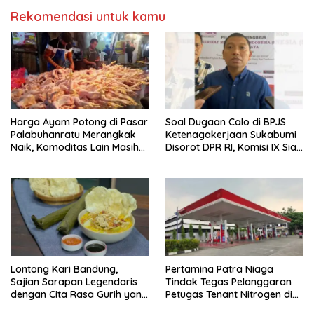
Rekomendasi untuk kamu
Harga Ayam Potong di Pasar
Soal Dugaan Calo di BPJS
Palabuhanratu Merangkak
Ketenagakerjaan Sukabumi
Naik, Komoditas Lain Masih
Disorot DPR RI, Komisi IX Siap
Stabil
Bawa ke Parlemen Jika
Terbukti
Lontong Kari Bandung,
Pertamina Patra Niaga
Sajian Sarapan Legendaris
Tindak Tegas Pelanggaran
dengan Cita Rasa Gurih yang
Petugas Tenant Nitrogen di
Menggugah Selera
Tanggerang Banten