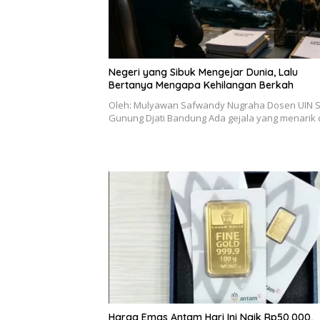
Negeri yang Sibuk Mengejar Dunia, Lalu
Bertanya Mengapa Kehilangan Berkah
Oleh: Mulyawan Safwandy Nugraha Dosen UIN 
Gunung Djati Bandung Ada gejala yang menarik 
Harga Emas Antam Hari Ini Naik Rp50.000,