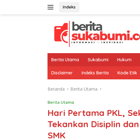
Langsung
Indeks
ke
konten
Berita Utama
Sukabumi
Hukum
Disclaimer
Indeks Berita
Kode Etik
Beranda
Berita Utama
Berita Utama
Hari Pertama PKL, S
Tekankan Disiplin dan
SMK