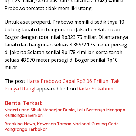
Rp1,25 miliar, serta kas dan setara kas Rp48,04 miliar.
Prabowo tercatat tidak memiliki utang.
Untuk aset properti, Prabowo memiliki sedikitnya 10
bidang tanah dan bangunan di Jakarta Selatan dan
Bogor dengan total nilai Rp323,75 miliar. Di antaranya
tanah dan bangunan seluas 8.365/2.175 meter persegi
di Jakarta Selatan senilai Rp178,4 miliar, serta tanah
seluas 48.970 meter persegi di Bogor senilai Rp10
miliar.
The post
Harta Prabowo Capai Rp2,06 Triliun, Tak
Punya Utang!
appeared first on
Radar Sukabumi
.
Berita Terkait
Negeri yang Sibuk Mengejar Dunia, Lalu Bertanya Mengapa
Kehilangan Berkah
Breaking News, Kawasan Taman Nasional Gunung Gede
Pangrango Terbakar !