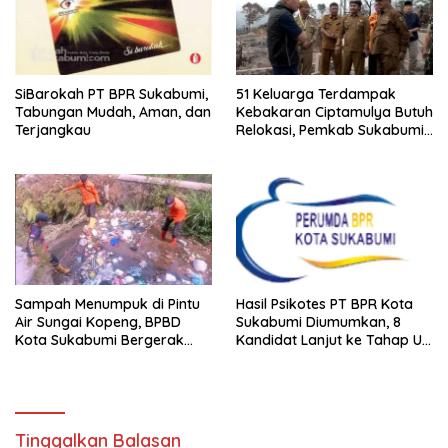
SiBarokah PT BPR Sukabumi,
51 Keluarga Terdampak
Tabungan Mudah, Aman, dan
Kebakaran Ciptamulya Butuh
Terjangkau
Relokasi, Pemkab Sukabumi
Pastikan Pengawalan Hingga
Pemulihan
Sampah Menumpuk di Pintu
Hasil Psikotes PT BPR Kota
Air Sungai Kopeng, BPBD
Sukabumi Diumumkan, 8
Kota Sukabumi Bergerak
Kandidat Lanjut ke Tahap Uji
Cegah Banjir
Kelayakan
Tinggalkan Balasan