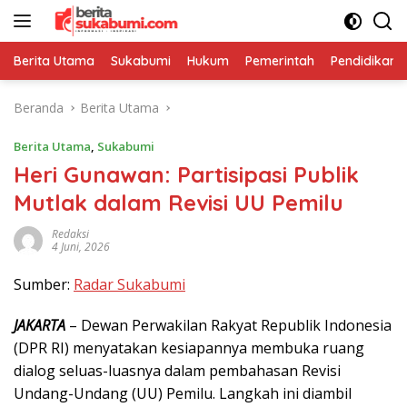
Langsung
ke
konten
Berita Utama
Sukabumi
Hukum
Pemerintah
Pendidikan
Beranda
Berita Utama
Berita Utama
,
Sukabumi
Heri Gunawan: Partisipasi Publik
Mutlak dalam Revisi UU Pemilu
Redaksi
4 Juni, 2026
Sumber:
Radar Sukabumi
JAKARTA
– Dewan Perwakilan Rakyat Republik Indonesia
(DPR RI) menyatakan kesiapannya membuka ruang
dialog seluas-luasnya dalam pembahasan Revisi
Undang-Undang (UU) Pemilu. Langkah ini diambil