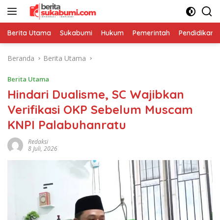
Langsung
ke
konten
Berita Utama
Sukabumi
Hukum
Pemerintah
Pendidikan
Beranda
Berita Utama
Berita Utama
Hindari Dualisme, SC Wajibkan
Verifikasi OKP Sebelum Muscam
KNPI Palabuhanratu
Redaksi
8 Juli, 2026