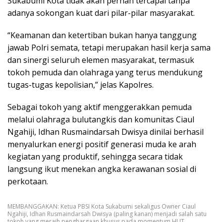
Sukabumi Kota tidak akan pernah tercapai tanpa
adanya sokongan kuat dari pilar-pilar masyarakat.
“Keamanan dan ketertiban bukan hanya tanggung
jawab Polri semata, tetapi merupakan hasil kerja sama
dan sinergi seluruh elemen masyarakat, termasuk
tokoh pemuda dan olahraga yang terus mendukung
tugas-tugas kepolisian,” jelas Kapolres.
Sebagai tokoh yang aktif menggerakkan pemuda
melalui olahraga bulutangkis dan komunitas Ciaul
Ngahiji, Idhan Rusmaindarsah Dwisya dinilai berhasil
menyalurkan energi positif generasi muda ke arah
kegiatan yang produktif, sehingga secara tidak
langsung ikut menekan angka kerawanan sosial di
perkotaan.
MEMBANGGAKAN: Ketua PBSI Kota Sukabumi sekaligus Owner Ciaul
Ngahiji, Idhan Rusmaindarsah Dwisya (paling kanan) menjadi salah satu
tokoh yang meraih penghargaan khusus pada momentum HUT