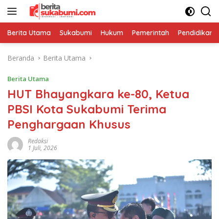
Langsung
ke
konten
Berita Utama
Sukabumi
Hukum
Pemerintah
Pendidikan
Beranda
Berita Utama
Berita Utama
HUT Bhayangkara ke-80, Ketua
PBSI Kota Sukabumi Terima
Penghargaan Khusus
Redaksi
1 Juli, 2026