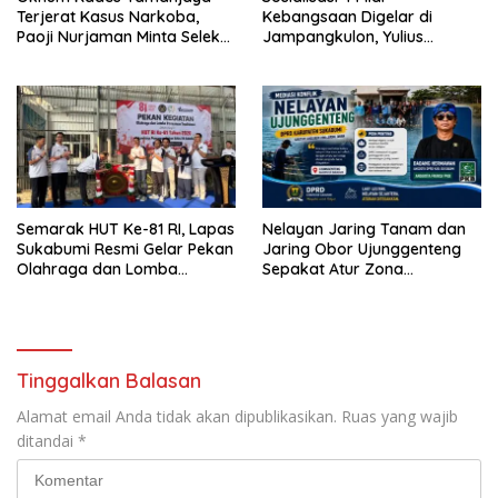
Terjerat Kasus Narkoba,
Kebangsaan Digelar di
Paoji Nurjaman Minta Seleksi
Jampangkulon, Yulius
Calon Kades Diperketat
Setiarto Tekankan
Pentingnya Persatuan
Semarak HUT Ke-81 RI, Lapas
Nelayan Jaring Tanam dan
Sukabumi Resmi Gelar Pekan
Jaring Obor Ujunggenteng
Olahraga dan Lomba
Sepakat Atur Zona
Tradisional
Penangkapan
Tinggalkan Balasan
Alamat email Anda tidak akan dipublikasikan.
Ruas yang wajib
ditandai
*