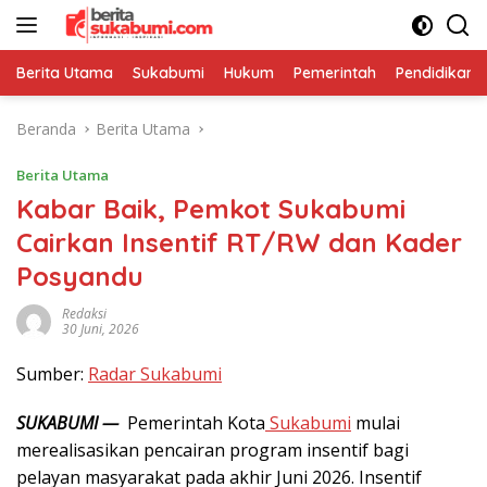
Langsung
ke
konten
Berita Utama
Sukabumi
Hukum
Pemerintah
Pendidikan
Beranda
Berita Utama
Berita Utama
Kabar Baik, Pemkot Sukabumi
Cairkan Insentif RT/RW dan Kader
Posyandu
Redaksi
30 Juni, 2026
Sumber:
Radar Sukabumi
SUKABUMI —
Pemerintah Kota
Sukabumi
mulai
merealisasikan pencairan program insentif bagi
pelayan masyarakat pada akhir Juni 2026. Insentif