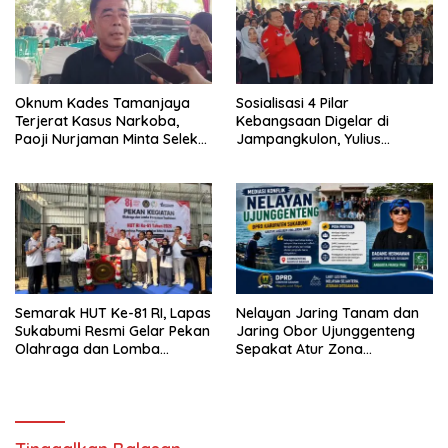
Oknum Kades Tamanjaya
Sosialisasi 4 Pilar
Terjerat Kasus Narkoba,
Kebangsaan Digelar di
Paoji Nurjaman Minta Seleksi
Jampangkulon, Yulius
Calon Kades Diperketat
Setiarto Tekankan
Pentingnya Persatuan
Semarak HUT Ke-81 RI, Lapas
Nelayan Jaring Tanam dan
Sukabumi Resmi Gelar Pekan
Jaring Obor Ujunggenteng
Olahraga dan Lomba
Sepakat Atur Zona
Tradisional
Penangkapan