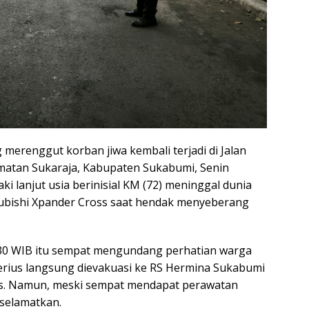
g merenggut korban jiwa kembali terjadi di Jalan
amatan Sukaraja, Kabupaten Sukabumi, Senin
aki lanjut usia berinisial KM (72) meninggal dunia
subishi Xpander Cross saat hendak menyeberang
04.30 WIB itu sempat mengundang perhatian warga
erius langsung dievakuasi ke RS Hermina Sukabumi
. Namun, meski sempat mendapat perawatan
iselamatkan.