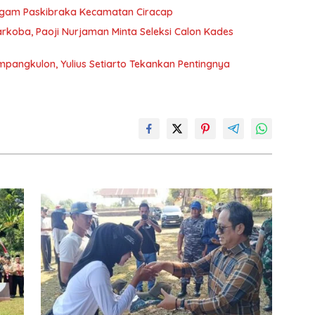
gam Paskibraka Kecamatan Ciracap
koba, Paoji Nurjaman Minta Seleksi Calon Kades
ampangkulon, Yulius Setiarto Tekankan Pentingnya