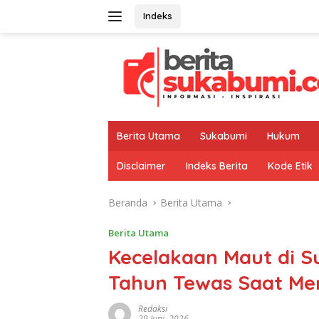
Langsung
Indeks
ke
konten
Berita Utama
Sukabumi
Hukum
Disclaimer
Indeks Berita
Kode Etik
Beranda
Berita Utama
Berita Utama
Kecelakaan Maut di S
Tahun Tewas Saat Me
Redaksi
29 Juni, 2026