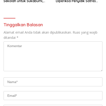
Sekolah untuk Sukabumi,
Diperiksa Penyidik Satres
Terbanyak SD
Narkoba
Tinggalkan Balasan
Alamat email Anda tidak akan dipublikasikan.
Ruas yang wajib
ditandai
*