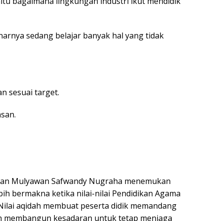
aitu bagaimana lingkungan industri ikut mendidik
arnya sedang belajar banyak hal yang tidak
n sesuai target.
asan.
a dan Mulyawan Safwandy Nugraha menemukan
ih bermakna ketika nilai-nilai Pendidikan Agama
. Nilai aqidah membuat peserta didik memandang
dah membangun kesadaran untuk tetap menjaga