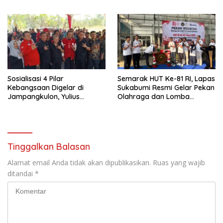
Ciracap
Calon Kades Diperketat
Sosialisasi 4 Pilar
Semarak HUT Ke-81 RI, Lapas
Kebangsaan Digelar di
Sukabumi Resmi Gelar Pekan
Jampangkulon, Yulius
Olahraga dan Lomba
Setiarto Tekankan
Tradisional
Pentingnya Persatuan
Tinggalkan Balasan
Alamat email Anda tidak akan dipublikasikan.
Ruas yang wajib
ditandai
*