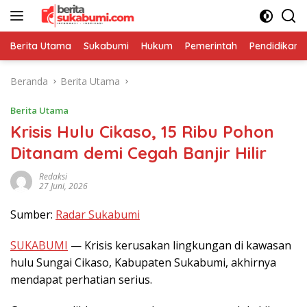
Langsung
ke
konten
Berita Utama
Sukabumi
Hukum
Pemerintah
Pendidikan
Beranda
Berita Utama
Berita Utama
Krisis Hulu Cikaso, 15 Ribu Pohon
Ditanam demi Cegah Banjir Hilir
Redaksi
27 Juni, 2026
Sumber:
Radar Sukabumi
SUKABUMI
— Krisis kerusakan lingkungan di kawasan
hulu Sungai Cikaso, Kabupaten Sukabumi, akhirnya
mendapat perhatian serius.