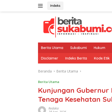
Langsung
Indeks
ke
konten
Berita Utama
Sukabumi
Hukum
Disclaimer
Indeks Berita
Kode Etik
Beranda
Berita Utama
Berita Utama
Kunjungan Gubernur 
Tenaga Kesehatan S
Redaksi
28 Juni, 2026