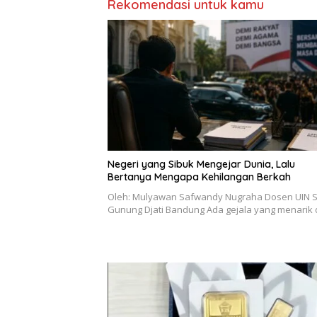
Rekomendasi untuk kamu
Negeri yang Sibuk Mengejar Dunia, Lalu
Bertanya Mengapa Kehilangan Berkah
Oleh: Mulyawan Safwandy Nugraha Dosen UIN 
Gunung Djati Bandung Ada gejala yang menarik 