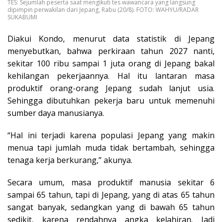
TES: Sejumlah peserta saat mengikuti tes wawancara yang langsung
dipimpin perwakilan dari Jepang, Rabu (20/8). FOTO: WAHYU/RADAR
SUKABUMI
Diakui Kondo, menurut data statistik di Jepang
menyebutkan, bahwa perkiraan tahun 2027 nanti,
sekitar 100 ribu sampai 1 juta orang di Jepang bakal
kehilangan pekerjaannya. Hal itu lantaran masa
produktif orang-orang Jepang sudah lanjut usia.
Sehingga dibutuhkan pekerja baru untuk memenuhi
sumber daya manusianya.
“Hal ini terjadi karena populasi Jepang yang makin
menua tapi jumlah muda tidak bertambah, sehingga
tenaga kerja berkurang,” akunya.
Secara umum, masa produktif manusia sekitar 6
sampai 65 tahun, tapi di Jepang, yang di atas 65 tahun
sangat banyak, sedangkan yang di bawah 65 tahun
sedikit, karena rendahnya angka kelahiran. Jadi