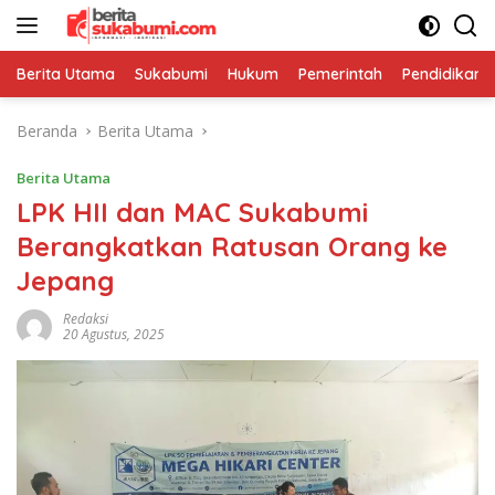
Langsung
ke
konten
Berita Utama
Sukabumi
Hukum
Pemerintah
Pendidikan
Beranda
Berita Utama
Berita Utama
LPK HII dan MAC Sukabumi
Berangkatkan Ratusan Orang ke
Jepang
Redaksi
20 Agustus, 2025