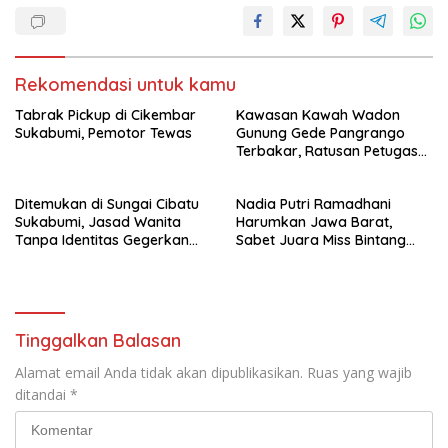
Rekomendasi untuk kamu
Tabrak Pickup di Cikembar
Kawasan Kawah Wadon
Sukabumi, Pemotor Tewas
Gunung Gede Pangrango
Terbakar, Ratusan Petugas
dan Relawan Dikerahkan
Ditemukan di Sungai Cibatu
Nadia Putri Ramadhani
Sukabumi, Jasad Wanita
Harumkan Jawa Barat,
Tanpa Identitas Gegerkan
Sabet Juara Miss Bintang
Warga Cikembar
Preteen Indonesia 2026
Tinggalkan Balasan
Alamat email Anda tidak akan dipublikasikan.
Ruas yang wajib
ditandai
*