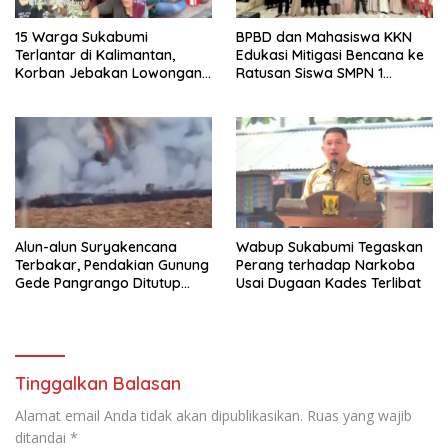
15 Warga Sukabumi
BPBD dan Mahasiswa KKN
Terlantar di Kalimantan,
Edukasi Mitigasi Bencana ke
Korban Jebakan Lowongan
Ratusan Siswa SMPN 1
Kerja Berkedok Penyadap
Simpenan
Karet
Alun-alun Suryakencana
Wabup Sukabumi Tegaskan
Terbakar, Pendakian Gunung
Perang terhadap Narkoba
Gede Pangrango Ditutup
Usai Dugaan Kades Terlibat
Sementara
Tinggalkan Balasan
Alamat email Anda tidak akan dipublikasikan.
Ruas yang wajib
ditandai
*