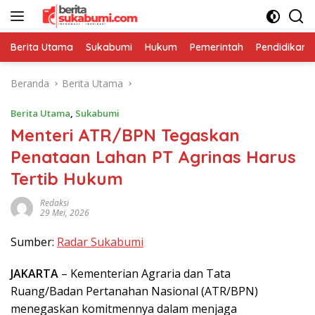
Langsung
ke
konten
Berita Utama
Sukabumi
Hukum
Pemerintah
Pendidikan
Beranda
Berita Utama
Berita Utama
,
Sukabumi
Menteri ATR/BPN Tegaskan
Penataan Lahan PT Agrinas Harus
Tertib Hukum
Redaksi
29 Mei, 2026
Sumber:
Radar Sukabumi
JAKARTA
– Kementerian Agraria dan Tata
Ruang/Badan Pertanahan Nasional (ATR/BPN)
menegaskan komitmennya dalam menjaga