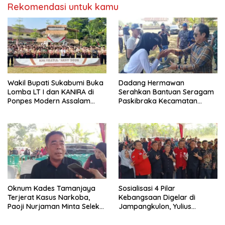
Rekomendasi untuk kamu
Wakil Bupati Sukabumi Buka
Dadang Hermawan
Lomba LT I dan KANIRA di
Serahkan Bantuan Seragam
Ponpes Modern Assalam
Paskibraka Kecamatan
Putri
Ciracap
Oknum Kades Tamanjaya
Sosialisasi 4 Pilar
Terjerat Kasus Narkoba,
Kebangsaan Digelar di
Paoji Nurjaman Minta Seleksi
Jampangkulon, Yulius
Calon Kades Diperketat
Setiarto Tekankan
Pentingnya Persatuan