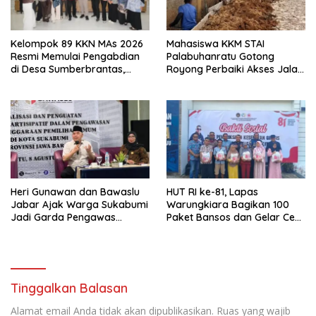
Kelompok 89 KKN MAs 2026
Mahasiswa KKM STAI
Resmi Memulai Pengabdian
Palabuhanratu Gotong
di Desa Sumberbrantas,
Royong Perbaiki Akses Jalan
Kota Batu
Majelis Ta’lim di Sagaranten
Heri Gunawan dan Bawaslu
HUT RI ke-81, Lapas
Jabar Ajak Warga Sukabumi
Warungkiara Bagikan 100
Jadi Garda Pengawas
Paket Bansos dan Gelar Cek
Demokrasi
Kesehatan Gratis
Tinggalkan Balasan
Alamat email Anda tidak akan dipublikasikan.
Ruas yang wajib