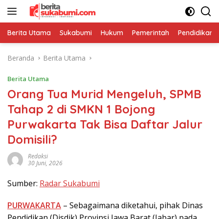
Langsung
ke
konten
Berita Utama
Sukabumi
Hukum
Pemerintah
Pendidikan
Beranda
Berita Utama
Berita Utama
Orang Tua Murid Mengeluh, SPMB
Tahap 2 di SMKN 1 Bojong
Purwakarta Tak Bisa Daftar Jalur
Domisili?
Redaksi
30 Juni, 2026
Sumber:
Radar Sukabumi
PURWAKARTA
– Sebagaimana diketahui, pihak Dinas
Pendidikan (Disdik) Provinsi Jawa Barat (Jabar) pada