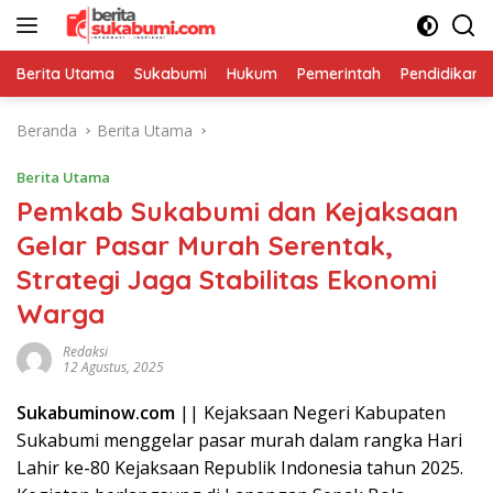
Langsung
ke
konten
Berita Utama
Sukabumi
Hukum
Pemerintah
Pendidikan
Beranda
Berita Utama
Berita Utama
Pemkab Sukabumi dan Kejaksaan
Gelar Pasar Murah Serentak,
Strategi Jaga Stabilitas Ekonomi
Warga
Redaksi
12 Agustus, 2025
Sukabuminow.com
|| Kejaksaan Negeri Kabupaten
Sukabumi menggelar pasar murah dalam rangka Hari
Lahir ke-80 Kejaksaan Republik Indonesia tahun 2025.