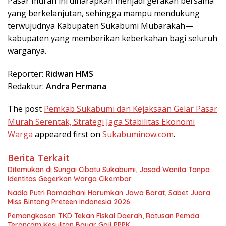
Pasar murah ini diharapkan menjadi gerakan bersama
yang berkelanjutan, sehingga mampu mendukung
terwujudnya Kabupaten Sukabumi Mubarakah—
kabupaten yang memberikan keberkahan bagi seluruh
warganya.
Reporter:
Ridwan HMS
Redaktur:
Andra Permana
The post
Pemkab Sukabumi dan Kejaksaan Gelar Pasar
Murah Serentak, Strategi Jaga Stabilitas Ekonomi
Warga
appeared first on
Sukabuminow.com
.
Berita Terkait
Ditemukan di Sungai Cibatu Sukabumi, Jasad Wanita Tanpa
Identitas Gegerkan Warga Cikembar
Nadia Putri Ramadhani Harumkan Jawa Barat, Sabet Juara
Miss Bintang Preteen Indonesia 2026
Pemangkasan TKD Tekan Fiskal Daerah, Ratusan Pemda
Terancam Kesulitan Bayar Gaji PPPK