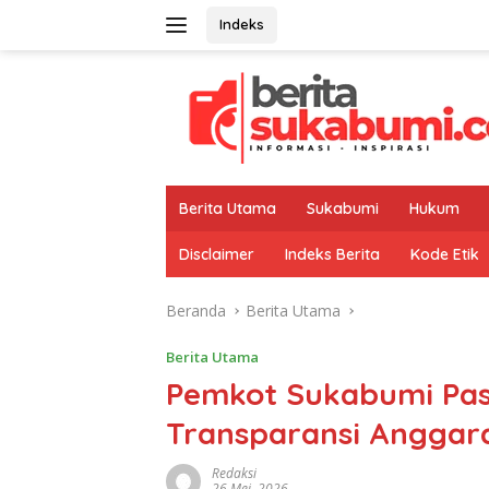
Langsung
Indeks
ke
konten
Berita Utama
Sukabumi
Hukum
Disclaimer
Indeks Berita
Kode Etik
Beranda
Berita Utama
Berita Utama
Pemkot Sukabumi Pas
Transparansi Anggara
Redaksi
26 Mei, 2026