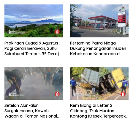
Prakiraan Cuaca 9 Agustus :
Pertamina Patra Niaga
Pagi Cerah Berawan, Suhu
Dukung Penanganan Insiden
Sukabumi Tembus 35 Derajat
Kebakaran Kendaraan di
Celsius
SPBU TAC 34.161.13 Cilendek
Kota Bogor
Setelah Alun-alun
Rem Blong di Letter S
Suryakencana, Kawah
Cikidang, Truk Muatan
Wadon di Taman Nasional
Kantong Kresek Terperosok
Gunung Gede Pangrango
ke Jurang Tebing
Terbakar