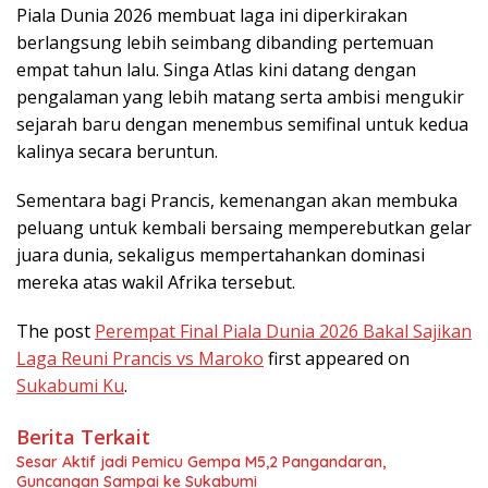
Piala Dunia 2026 membuat laga ini diperkirakan
berlangsung lebih seimbang dibanding pertemuan
empat tahun lalu. Singa Atlas kini datang dengan
pengalaman yang lebih matang serta ambisi mengukir
sejarah baru dengan menembus semifinal untuk kedua
kalinya secara beruntun.
Sementara bagi Prancis, kemenangan akan membuka
peluang untuk kembali bersaing memperebutkan gelar
juara dunia, sekaligus mempertahankan dominasi
mereka atas wakil Afrika tersebut.
The post
Perempat Final Piala Dunia 2026 Bakal Sajikan
Laga Reuni Prancis vs Maroko
first appeared on
Sukabumi Ku
.
Berita Terkait
Sesar Aktif jadi Pemicu Gempa M5,2 Pangandaran,
Guncangan Sampai ke Sukabumi