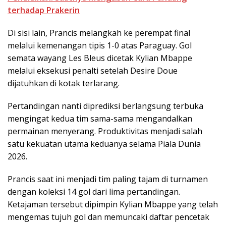
terhadap Prakerin
Di sisi lain, Prancis melangkah ke perempat final
melalui kemenangan tipis 1-0 atas Paraguay. Gol
semata wayang Les Bleus dicetak Kylian Mbappe
melalui eksekusi penalti setelah Desire Doue
dijatuhkan di kotak terlarang.
Pertandingan nanti diprediksi berlangsung terbuka
mengingat kedua tim sama-sama mengandalkan
permainan menyerang. Produktivitas menjadi salah
satu kekuatan utama keduanya selama Piala Dunia
2026.
Prancis saat ini menjadi tim paling tajam di turnamen
dengan koleksi 14 gol dari lima pertandingan.
Ketajaman tersebut dipimpin Kylian Mbappe yang telah
mengemas tujuh gol dan memuncaki daftar pencetak