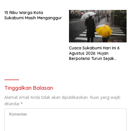
Sukabumi
hingga Pendapatan Dibahas
15 Ribu Warga Kota
Sukabumi Masih Menganggur
Cuaca Sukabumi Hari Ini 6
Agustus 2026: Hujan
Berpotensi Turun Sejak
Menjelang Siang
Tinggalkan Balasan
Alamat email Anda tidak akan dipublikasikan.
Ruas yang wajib
ditandai
*