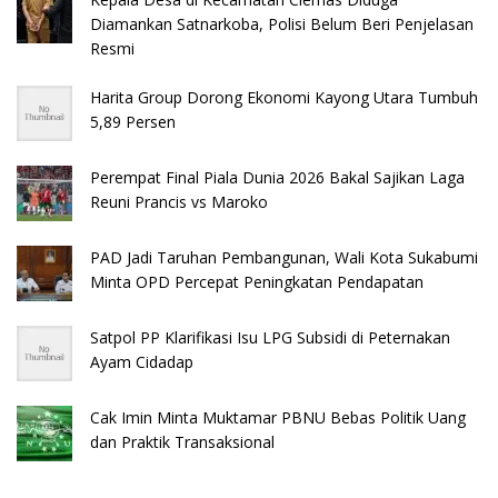
Diamankan Satnarkoba, Polisi Belum Beri Penjelasan
Resmi
Harita Group Dorong Ekonomi Kayong Utara Tumbuh
5,89 Persen
Perempat Final Piala Dunia 2026 Bakal Sajikan Laga
Reuni Prancis vs Maroko
PAD Jadi Taruhan Pembangunan, Wali Kota Sukabumi
Minta OPD Percepat Peningkatan Pendapatan
Satpol PP Klarifikasi Isu LPG Subsidi di Peternakan
Ayam Cidadap
Cak Imin Minta Muktamar PBNU Bebas Politik Uang
dan Praktik Transaksional