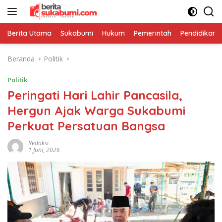
Langsung
ke
konten
Berita Utama
Sukabumi
Hukum
Pemerintah
Pendidikan
Beranda
Politik
Politik
Peringati Hari Lahir Pancasila,
Hergun Ajak Warga Sukabumi
Perkuat Persatuan Bangsa
Redaksi
1 Juni, 2026