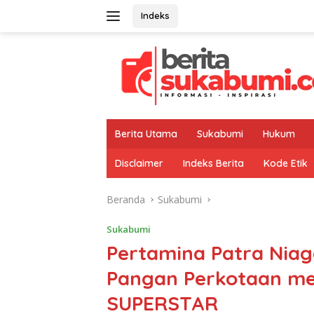
Langsung
Indeks
ke
konten
Berita Utama
Sukabumi
Hukum
Disclaimer
Indeks Berita
Kode Etik
Beranda
Sukabumi
Sukabumi
Pertamina Patra Nia
Pangan Perkotaan me
SUPERSTAR