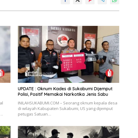
UPDATE : Oknum Kades di Sukabumi Dijemput
Polisi, Positif Memakai Narkotika Jenis Sabu
al
INILAHSUKABUMI.COM – Seorang oknum kepala desa
di wilayah Kabupaten Sukabumi, US yang dijemput
n…
petugas Satuan…