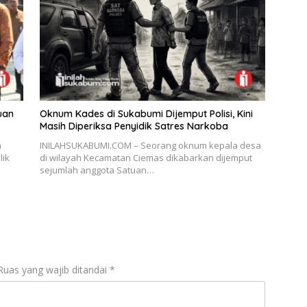
uan
Oknum Kades di Sukabumi Dijemput Polisi, Kini
Masih Diperiksa Penyidik Satres Narkoba
n
INILAHSUKABUMI.COM – Seorang oknum kepala desa
ik
di wilayah Kecamatan Ciemas dikabarkan dijemput
sejumlah anggota Satuan…
Ruas yang wajib ditandai
*