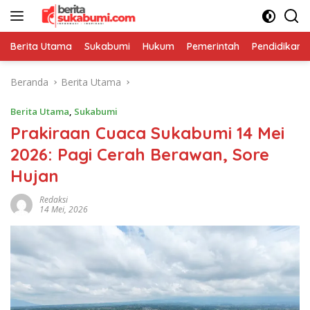
Langsung
ke
konten
Berita Utama
Sukabumi
Hukum
Pemerintah
Pendidikan
Beranda
Berita Utama
Berita Utama
,
Sukabumi
Prakiraan Cuaca Sukabumi 14 Mei
2026: Pagi Cerah Berawan, Sore
Hujan
Redaksi
14 Mei, 2026