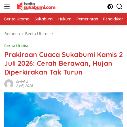
Langsung
ke
konten
Berita Utama
Sukabumi
Hukum
Pemerintah
Pendidikan
Beranda
Berita Utama
Berita Utama
Prakiraan Cuaca Sukabumi Kamis 2
Juli 2026: Cerah Berawan, Hujan
Diperkirakan Tak Turun
Redaksi
2 Juli, 2026